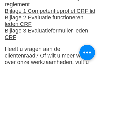
reglement
Bijlage 1 Competentieprofiel CRF lid
Bijlage 2 Evaluatie functioneren
leden CRF
Bijlage 3 Evaluatieformulier leden
CRF
Heeft u vragen aan de
cliëntenraad? Of wilt u meer weten
over onze werkzaamheden, vult u
dan ons
contactformulier
in. U
ontvangt binnen een week een
reactie.